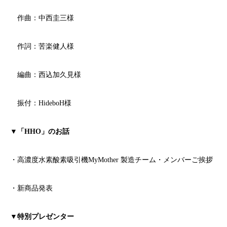
作曲：中西圭三様
作詞：苦楽健人様
編曲：西込加久見様
振付：HideboH様
▼
「HHO」のお話
・高濃度水素酸素吸引機MyMother 製造チーム・メンバーご挨拶
・新商品発表
▼
特別プレゼンター