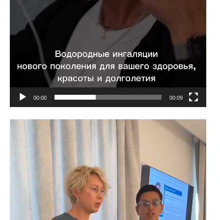
00:00
00:09
動
画
プ
レ
ー
ヤ
ー