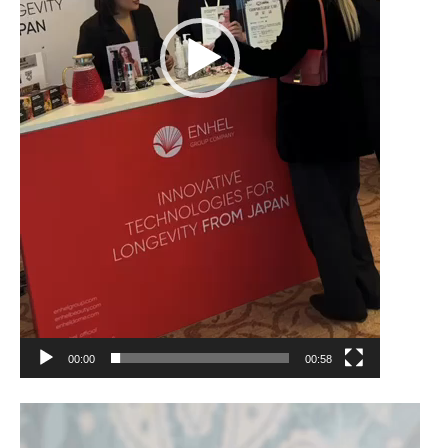
00:00
00:58
動
画
プ