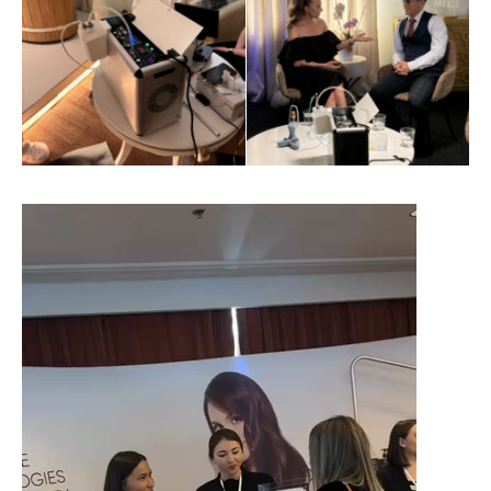
動
画
プ
レ
ー
ヤ
ー