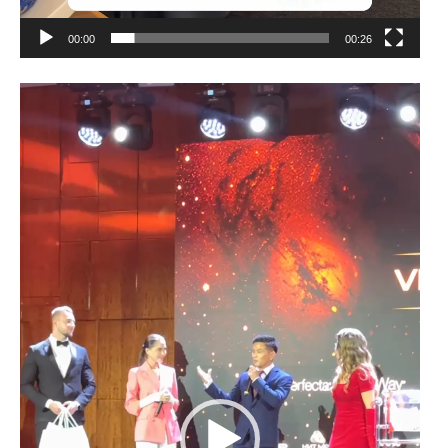
00:00
00:26
動
画
プ
レ
ー
ヤ
ー